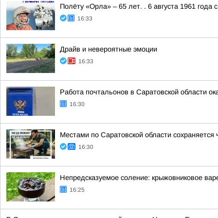
Полёту «Орла» – 65 лет. . 6 августа 1961 года
16:33
Драйв и невероятные эмоции
16:33
Работа почтальонов в Саратовской области о
16:30
Местами по Саратовской области сохраняется 
16:30
Непредсказуемое соление: крыжовниковое вар
16:25