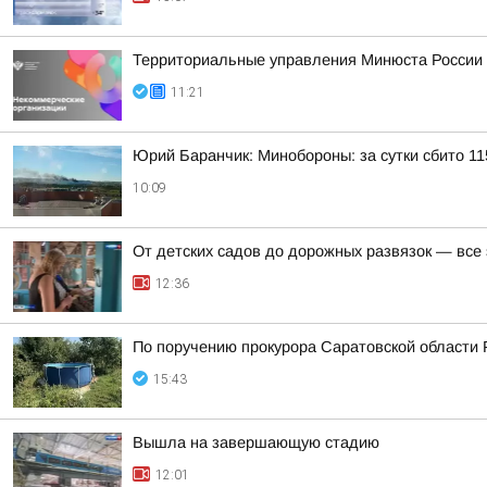
Территориальные управления Минюста России 
11:21
Юрий Баранчик: Минобороны: за сутки сбито 1
10:09
От детских садов до дорожных развязок — все
12:36
По поручению прокурора Саратовской области 
15:43
Вышла на завершающую стадию
12:01