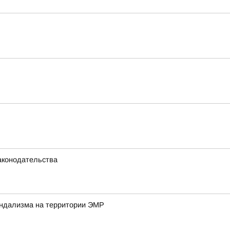
аконодательства
андализма на территории ЭМР