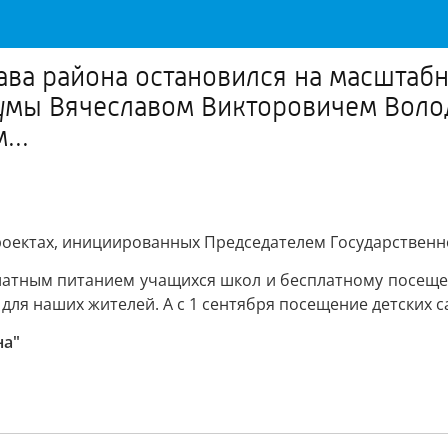
лава района остановился на масшта
мы Вячеславом Викторовичем Волод
...
проектах, инициированных Председателем Государствен
латным питанием учащихся школ и бесплатному посещен
ля наших жителей. А с 1 сентября посещение детских са
на"