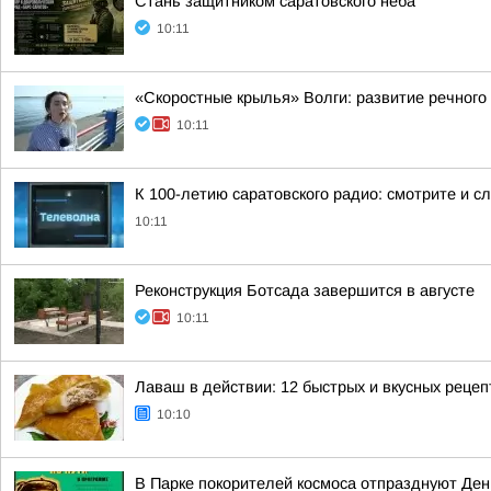
Стань защитником саратовского неба
10:11
«Скоростные крылья» Волги: развитие речного
10:11
К 100-летию саратовского радио: смотрите и 
10:11
Реконструкция Ботсада завершится в августе
10:11
Лаваш в действии: 12 быстрых и вкусных реце
10:10
В Парке покорителей космоса отпразднуют Де