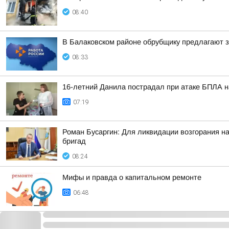
08:40
В Балаковском районе обрубщику предлагают з
08:33
16-летний Данила пострадал при атаке БПЛА на
07:19
Роман Бусаргин: Для ликвидации возгорания н
бригад
08:24
Мифы и правда о капитальном ремонте
06:48