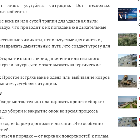
т лишь усугубить ситуацию. Вот несколько
ит избегать:
е веника или сухой тряпки для удаления пыли
оздух, что приводит к их попаданию в дыхательные
ессивные химикаты, используемые для очистки,
раздражать дыхательные пути, что создает угрозу для
ткрытие окон в период цветения или сильного
 грязи внутрь, что может вызвать аллергические
:
Простое встряхивание одеял или выбивание ковров
омнате, усугубляя ситуацию.
е
обходимо тщательно планировать процесс уборки:
 до уборки и закрытие окон во время процесса
ы.
оздаёт барьер для кожи и дыхания. Это особенно
гией.
ться в порядке — от верхних поверхностей к полам,