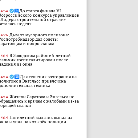
До старта финала VI
14:34
Всероссийского конкурса управленцев
«Лидеры строительной отрасли»
осталась неделя
Дым от мусорного полигона:
14:26
Роспотребнадзор дал советы
саратовцам и покровчанам
В Заводском районе 5-летний
14:14
мальчик госпитализирован после
падения из окна
Для тушения возгорания на
14:14
полигоне в Энгельсе привлечена
дополнительная техника
Жители Саратова и Энгельса не
14:14
обращались к врачам с жалобами из-за
горящей свалки
Пятилетний мальчик выпал из
14:14
окна и упал на козырёк полиции