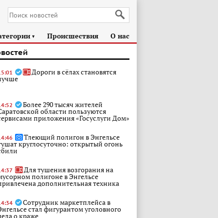
атегории
Происшествия
О нас
►
овостей
Дороги в сёлах становятся
15:01
лучше
Более 290 тысяч жителей
14:52
Саратовской области пользуются
сервисами приложения «Госуслуги Дом»
Тлеющий полигон в Энгельсе
14:46
тушат круглосуточно: открытый огонь
сбили
Для тушения возгорания на
14:37
мусорном полигоне в Энгельсе
привлечена дополнительная техника
Сотрудник маркетплейса в
14:34
Энгельсе стал фигурантом уголовного
дела о краже