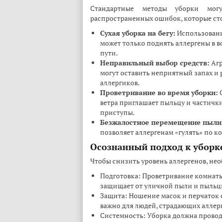
Стандартные методы уборки могу
распространенных ошибок, которые сто
Сухая уборка на бегу:
Использовани
может только поднять аллергены в в
пути.
Неправильный выбор средств:
Агр
могут оставить неприятный запах и 
аллергиков.
Проветривание во время уборки:
О
ветра приглашает пыльцу и частички
приступы.
Безжалостное перемещение пыли
позволяет аллергенам «гулять» по к
Осознанный подход к уборк
Чтобы снизить уровень аллергенов, не
Подготовка: Проветривание комнаты
защищает от уличной пыли и пыльц
Защита: Ношение масок и перчаток с
важно для людей, страдающих аллер
Системность: Уборка должна проводи