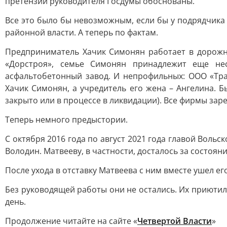
претензии руководителя Госдумы обоснованы.
Все это было бы невозможным, если бы у подрядчика 
районной власти. А теперь по фактам.
Предприниматель Хачик Симонян работает в дорожн
«Дорстроя», семье Симонян принадлежит еще не
асфальтобетонный завод. И непрофильных: ООО «Тра
Хачик Симонян, а учредитель его жена – Ангелина. 
закрыто или в процессе в ликвидации). Все фирмы зар
Теперь немного предыстории.
С октября 2016 года по август 2021 года главой Воль
Володин. Матвееву, в частности, досталось за состояни
После ухода в отставку Матвеева с ним вместе ушел е
Без руководящей работы они не остались. Их приютил
день.
Продолжение читайте на сайте «
Четвертой Власти
»