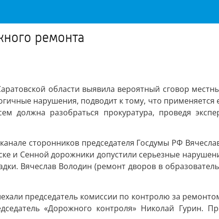
жного ремонта
аратовской области выявила вероятный сговор местны
огичные нарушения, подводит к тому, что применяется 
сем должна разобраться прокуратура, проведя экспе
в канале сторонников председателя Госдумы РФ Вячесла
ьске и Сенной дорожники допустили серьезные нарушен
ладки. Вячеслав Володин (ремонт дворов в образователь
ыехали председатель комиссии по контролю за ремонтом
дседатель «Дорожного контроля» Николай Гурин. Про