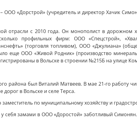
– ООО «Дорстрой» (учредитель и директор Хачик Симон
ой отрасли с 2010 года. Он монополист в дорожном х
сколько профильных фирм: ООО «Спецстрой», «Хва
нснефть» (торговля топливом), ООО «Джулиана» (обще
Было еще ООО «Живой Родник» (производство минеральн
егистрированы в Вольске в строении №215Б на улице Ком
ского района был Виталий Матвеев. В мае 21-го работу 
е дорог в Вольске и селе Терса.
го заместитель по муниципальному хозяйству и градост
 у себя замами в ООО «Доростой» заботливый Симонян.