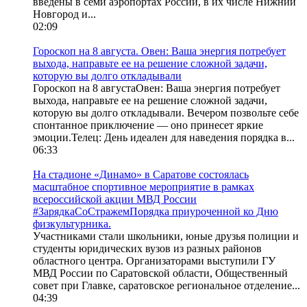
введены в семи аэропортах России, в их числе Нижний
Новгород и...
02:09
Гороскоп на 8 августа. Овен: Ваша энергия потребует
выхода, направьте ее на решение сложной задачи,
которую вы долго откладывали
Гороскоп на 8 августаОвен: Ваша энергия потребует
выхода, направьте ее на решение сложной задачи,
которую вы долго откладывали. Вечером позвольте себе
спонтанное приключение — оно принесет яркие
эмоции.Телец: День идеален для наведения порядка в...
06:33
На стадионе «Динамо» в Саратове состоялась
масштабное спортивное мероприятие в рамках
всероссийской акции МВД России
#ЗарядкаСоСтражемПорядка приуроченной ко Дню
физкультурника.
Участниками стали школьники, юные друзья полиции и
студенты юридических вузов из разных районов
областного центра. Организаторами выступили ГУ
МВД России по Саратовской области, Общественный
совет при Главке, саратовское региональное отделение...
04:39