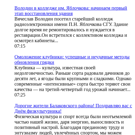
Володин в колледже им. Яблочкова: начинаем первый
этап восстановления здания
Вячеслав Володин посетил старейший колледж
радиоэлектроники имени П.Н. Яблочкова СГУ. Здание
долгое время не ремонтировалось и нуждается в
реставрации.Он встретился с коллективом колледжа и
осмотрел кабинеты...
07:15
Омоложение клубники: успешные и неудачные методы
обновления грядки
Клубника — культура, известная своей
недолговечностью. Раньше сорта радовали дачников до
десяти лет, а ягоды были крупными и сладкими. Однако
современные «интенсивные» сорта быстро теряют свои
качества — на третий-четвертый год урожай начинает...
07:25
Дорогие жители Балаковского района! Поздравляю вас с
Днём физкультурника!
Физическая культура и спорт всегда были неотъемлемой
частью нашей жизни, даря энергию, выносливость и
позитивный настрой. Благодаря преданному труду и
энтузиазму людей, увлечённых спортом, мы можем