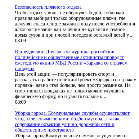
Безопасность пляжного отдыха
Чтобы отдых у воды не обернулся бедой, соблюдай
правила:выбирай только оборудованные пляжи, где
дежурят спасатели;не заходи в воду после употребления
алкоголя;не заплывай за буйки;не купайся в темное
время суток и при плохой погоде;не оставляй детей у...
08:09
В преддверии Дня физкультурника российские
полицейские и общественные активисты проводят
ежегодную акцию МВД России «Зарядка со стражем
порядка»
Цель этой акции — популяризировать спорт и
рассказать о работе полицииПроект «Зарядка со стражем
порядка» давно стал больше, чем просто разминка. На
спортивных площадках не только можно улучшить
физическую форму, но и узнать больше о...
08:09
Уборка города. Коммунальные службы осуществляют
уход за зелеными зонами, подбор мусора, а также
содержание объектов улично-дорожной сети и
общественных пространств
Уборка городаКоммунальные службы осуществляют