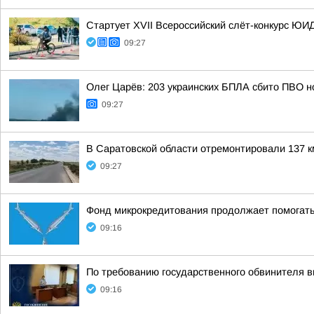
Стартует XVII Всероссийский слёт-конкурс ЮИД
09:27
Олег Царёв: 203 украинских БПЛА сбито ПВО н
09:27
В Саратовской области отремонтировали 137 км
09:27
Фонд микрокредитования продолжает помогать
09:16
По требованию государственного обвинителя в
09:16