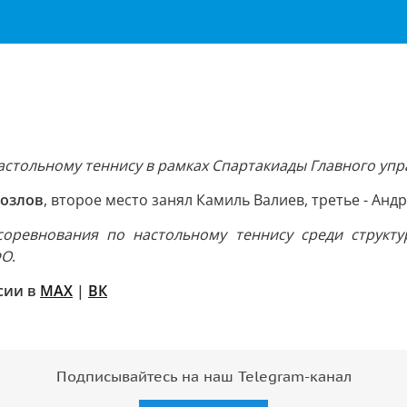
астольному теннису в рамках Спартакиады Главного упр
Козлов
, второе место занял Камиль Валиев, третье - Анд
соревнования по настольному теннису среди структ
ФО
.
сии в
МАХ
|
ВК
Подписывайтесь на наш Telegram-канал